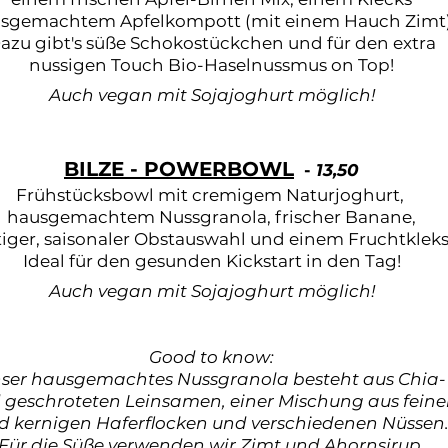
sgemachtem Apfelkompott (mit einem Hauch Zimt)
azu gibt's süße Schokostückchen und für den extra
nussigen Touch Bio-Haselnussmus on Top!
Auch vegan mit Sojajoghurt möglich!
BILZE - POWERBOWL
-
13,50
Frühstücksbowl mit cremigem Naturjoghurt,
hausgemachtem Nussgranola, frischer Banane,
tiger, saisonaler Obstauswahl und einem Fruchtkleks
Ideal für den gesunden Kickstart in den Tag!
Auch vegan mit Sojajoghurt möglich!
Good to know:
ser hausgemachtes Nussgranola besteht aus Chia-
 geschroteten Leinsamen, einer Mischung aus fein
d kernigen Haferflocken und verschiedenen Nüssen
Für die Süße verwenden wir Zimt und Ahornsirup.