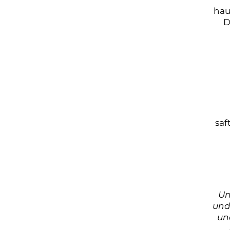
hau
D
saf
Un
und
un