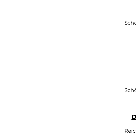
Schö
Schö
D
Reic