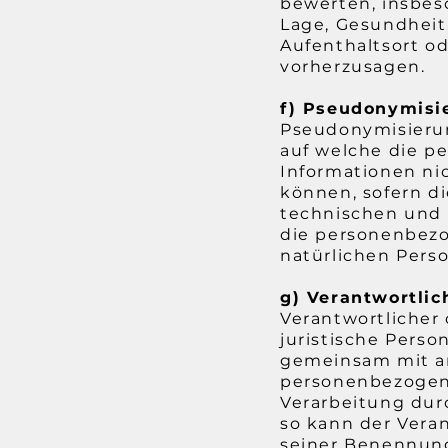
bewerten, insbeso
Lage, Gesundheit,
Aufenthaltsort od
vorherzusagen.
f) Pseudonymisi
Pseudonymisierun
auf welche die p
Informationen ni
können, sofern d
technischen und 
die personenbezog
natürlichen Pers
g) Verantwortlic
Verantwortlicher 
juristische Perso
gemeinsam mit an
personenbezogene
Verarbeitung dur
so kann der Vera
seiner Benennung