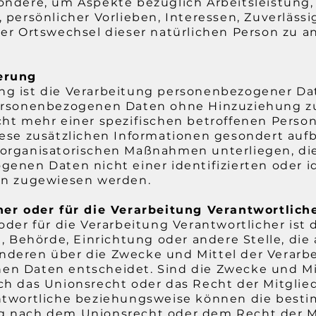
ndere, um Aspekte bezüglich Arbeitsleistung, 
 persönlicher Vorlieben, Interessen, Zuverlässig
er Ortswechsel dieser natürlichen Person zu a
erung
g ist die Verarbeitung personenbezogener Dat
ersonenbezogenen Daten ohne Hinzuziehung zu
cht mehr einer spezifischen betroffenen Pers
iese zusätzlichen Informationen gesondert au
organisatorischen Maßnahmen unterliegen, die
enen Daten nicht einer identifizierten oder id
on zugewiesen werden.
her oder für die Verarbeitung Verantwortlich
oder für die Verarbeitung Verantwortlicher ist 
n, Behörde, Einrichtung oder andere Stelle, die 
deren über die Zwecke und Mittel der Verarb
n Daten entscheidet. Sind die Zwecke und Mit
ch das Unionsrecht oder das Recht der Mitglie
ntwortliche beziehungsweise können die besti
 nach dem Unionsrecht oder dem Recht der M