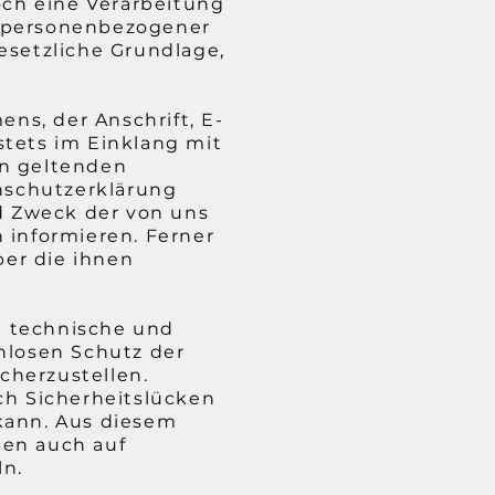
ch eine Verarbeitung
g personenbezogener
esetzliche Grundlage,
ns, der Anschrift, E-
stets im Einklang mit
n geltenden
nschutzerklärung
d Zweck der von uns
informieren. Ferner
ber die ihnen
he technische und
nlosen Schutz der
cherzustellen.
h Sicherheitslücken
 kann. Aus diesem
ten auch auf
ln.