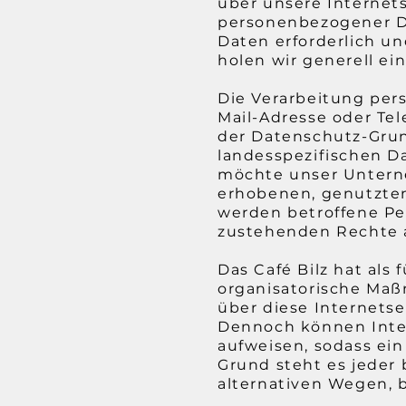
über unsere Internet
personenbezogener Da
Daten erforderlich un
holen wir generell ei
Die Verarbeitung per
Mail-Adresse oder Tel
der Datenschutz-Gru
landesspezifischen D
möchte unser Unterne
erhobenen, genutzten
werden betroffene Pe
zustehenden Rechte a
Das Café Bilz hat als
organisatorische Ma
über diese Internets
Dennoch können Inter
aufweisen, sodass ei
Grund steht es jeder
alternativen Wegen, b