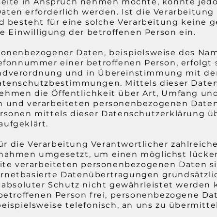
seite in Anspruch nehmen möchte, könnte jedo
ten erforderlich werden. Ist die Verarbeitun
d besteht für eine solche Verarbeitung keine g
ne Einwilligung der betroffenen Person ein.
sonenbezogener Daten, beispielsweise des Name
efonnummer einer betroffenen Person, erfolgt 
ndverordnung und in Übereinstimmung mit de
atenschutzbestimmungen. Mittels dieser Date
hmen die Öffentlichkeit über Art, Umfang un
 und verarbeiteten personenbezogenen Daten 
rsonen mittels dieser Datenschutzerklärung ü
ufgeklärt.
 für die Verarbeitung Verantwortlicher zahlreic
ßnahmen umgesetzt, um einen möglichst lücke
eite verarbeiteten personenbezogenen Daten si
netbasierte Datenübertragungen grundsätzlic
n absoluter Schutz nicht gewährleistet werden
 betroffenen Person frei, personenbezogene Da
eispielsweise telefonisch, an uns zu übermitte