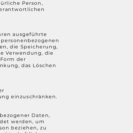
türliche Person,
erantwortlichen
ahren ausgeführte
t personenbezogenen
en, die Speicherung,
ie Verwendung, die
 Form der
ränkung, das Löschen
er
tung einzuschränken.
enbezogener Daten,
ndet werden, um
rson beziehen, zu