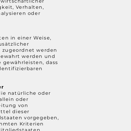
wirtschaftlicher
keit, Verhalten,
nalysieren oder
en in einer Weise,
sätzlicher
on zugeordnet werden
fbewahrt werden und
 gewährleisten, dass
entifizierbaren
er
die natürliche oder
allein oder
eitung von
tel dieser
dstaaten vorgegeben,
mmten Kriterien
itgliedstaaten