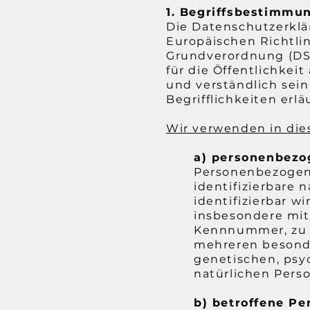
1. Begriffsbestimmu
Die Datenschutzerklär
Europäischen Richtli
Grundverordnung (DS
für die Öffentlichkei
und verständlich sei
Begrifflichkeiten erlä
Wir verwenden in die
a) personenbezo
Personenbezogene 
identifizierbare 
identifizierbar w
insbesondere mit
Kennnummer, zu S
mehreren besonde
genetischen, psyc
natürlichen Perso
b) betroffene Pe